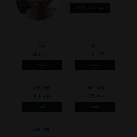
て
て、
と
う。
に
た。
く
『4
4
ず
⽬
ぜ
だ
つ
つ
っ
を
ひ
さ
の
曲
と
向
お
い。
出
が
友
け
た
鱈
音楽
脚本
っ
達
て
の
額田大志
三宅一平
⽬
て
だ
み
し
と
み
よ！
ま
み
幽
る。
せ
に、
霊
し
ん
観
に
撮影 / 照明
撮影 / 照明
か
か。
て
つ
倉本光佑
松島翔平
し、
こ
く
い
曲
の
だ
て』
が
映
さ
は、
り
画
い。
⼭
撮影 / 照明
⾓
を
科