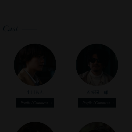
は
そ
っ
な
ど
う
こ
じ
信
く
過
も
た
い
興
こ
中。
に
て
な
酷
そ
で
⼈
味
と
は
い
り
で
も
す。
の
の
で
全
た
ま
し
俳
ま
こ
惹
ず
く
時
し
た
優
た
と
か
い
知
間
⽇々
た。
が、
か
飲
を
れ
ぶ
ら
を
⽣
撮
楽
ど
ん
考
る
ん
な
よ
き
影
し
う
だ
え
類
緊
い
く
る
は
く
か
り
る
が
張
世
覚
上
⼭
⾮
定
し
と
似
し
界
え
で、
の
常
か
て
き、
て
小川あん
斉藤陽一郎
て
が
て
情
中
に
で
く
そ
い
い
広
い
報
だ
良
な
だ
の
る
ま
が
ま
量
っ
い
い
さ
⼈
と
し
っ
す。
の
た
経
私
い。
は
こ
た
て
こ
多
の
験
を
劇
「幽
ろ