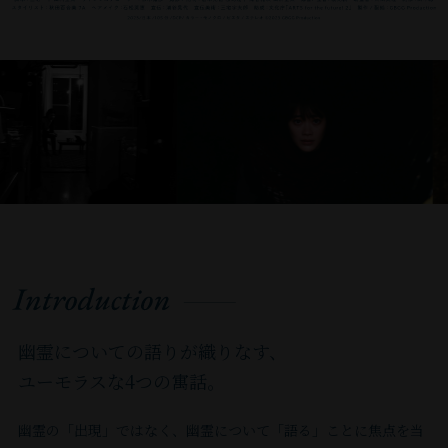
タ
テ
劇
の
て
「ア
⽥
年
社
観
品
同
か
賞。
ャ
し
と
ッ
ン
作
主
ス
イ
協
退
に
客
に、
じ
な
主
ン
て
映
フ
ポ
家
演
ク
ネ
⼠）、
⾷｣
て
規
マ
⽬
演
な
ル
活
画
と
ラ
と
作
リ
ク
『⿂
等
神
模
レ
線
技
出
を
動。
の
し
リ
し
が
ー
ラ
座
に
楽
が
ビ
で
⼒
演
問
『ボ
撮
て
ー
て
国
ン
イ
ど
出
を
⼤
ト
感
は
作
わ
デ
影、
映
ポ
参
内・
デ
ネ
う
演。
奉
き
の
情
多
に、
ず
ィ・
照
画
ッ
加。
海
ビ
ナ
し』
や
納
か
会
を
く
映
様々
リ
明
に
プ
『ボ
外
ュ
ハ
（監
わ
す
っ
『⻑
綴
の
画
な
メ
を
関
バ
デ
映
ー
ト
督:
ら
る。
た
崎
り
演
『佐々
映
ン
学
わ
ン
ィ・
画
し、
ム
⼭
か
ʼ19
舞
を
な
出
⽊、
像
バ
ぶ。
っ
ド
リ
祭
『EUREKA
ジ
中
い
年
台
上
が
家
イ
作
ー』
参
て
『東
メ
に
ユ
ー
瑶
雰
か
は、
演
ら
か
ン、
品
『MADEIN
加
い
京
ン
出
リ
ク」
⼦）
囲
ら、
合
す
も
ら
マ
の
YAMATO「ま
作
幽霊についての語りが織りなす、
く。
塩
バ
品
イ
（2019）
【舞
気
欧
唱
る』
パ
認
イ
撮
き
品
ユーモラスな4つの寓話。
主
麹』
ー』
さ
カ』
「サ
台】
の
州
の
（2013〜
ン
め
マ
影
絵
に
な
結
（2021）
れ
（00）、
マ
⽊
役
10
全
2016）、
チ
ら
イ
技
の
『⽯
幽霊の「出現」ではなく、幽霊について「語る」ことに焦点を当
出
成。
で
て
『サ
ー
ノ
か
カ
国
『福
が
れ、
ン』
師
冒
が