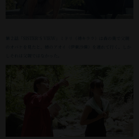
し
し
か、
で
に
編
映
ト
の
ど
と
ル
幽
か
た。
そ
し
撮
監
画
執
が
き
と
の
霊
も
監
ん
た。
督
っ
⾳
筆
あ
ど
も
本
み
そ
督
な
デ
楽
活
る。
て
き
会
が
た
の
と
会
ビ
の
動
ハ
も
第２話「SISTERʼS VIEW」ミドリ（祷キララ）は森の奥で⽗親
え
道
い
複
し
い
ュ
作
も
イ
ら
のオバケを⾒たと、姉のアオイ（伊東沙保）を連れて⾏く。しか
る
端
な
雑
ー。
て
曲
た
⾏
ジ』
え
しそれは⽗親ではなかった。
ん
で
存
第
家
さ
い、
『星
の
い
た
幽
じ
蟻
在
23
と
劇
降
を
⼭
⼈
こ
霊
ゃ
に
も
回
し
場
る
複
科
が
と
を
な
た
サ
て
コ
パ
夜
雑
さ
幽
が
⾒
い
か
ン
『瞼
ン
に』
ン
な
ん
霊
と
た
か。
フ
ら
の
フ
な
タ
ま
が
に
て
こ
ラ
脚
転
レ
れ
ど
ク
ま
作
な
も
と
ン
校
ッ
本
が
て
ト
映
る
っ
誇
シ
⽣』
は
ト
あ
を
い
を
像
モ
て
ス
（監
ら
へ
る。
な
読
ま
取
化
ノ
く
コ・
督：
の
し
い