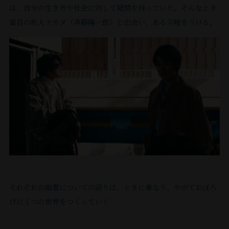
で
⽣
は
い
⼦
そ
は、⾃分の⽣き⽅や社会に対して疑問を持っていた。そんなとき
る
て
場
ク）
い
物
き
映
る。
や
ん
盲⽬の旅⼈ナカダ（⻫藤陽⼀郎）と出会い、ある⽰唆をうける。
の
公
な
い
て
凄
て
像
い
パ
な
か
開
ど
た
本
く
い
⼭
作
つ
ン
よ
す
も
に
だ
⼈
ギ
て
科
品
も
を
る。
う
参
し
け
は
ャ
も
監
に
の
現
囲
加。
な
れ
れ
妙
ッ
死
督
出
在、
帰
み
こ
ま
ば。
に
プ
ん
と
ア
演
り
な
と
せ
⼭
気
を
で
は、
マ
す
道。
が
を
ん。
奥
さ
感
い
映
ゾ
る
路
ら、
思
と
く
じ、
ン
て
画
の
地
み
い
廃
プ
な
現
も
や
が
を
ん
出
墟
ラ
の
場
⽬
⽂
初
曲
な
し
で
イ
が
も
の
学、
め
が
で
て
それぞれの幽霊についての語りは、ときに重なり、やがておぼろ
ム
の
変
楽
前
建
て
る
⽬
懐
げに１つの世界をつくっていく…
に
撮
だ
し
に
築
と
と
を
か
て
影
し、
か
い
な
い
そ
閉
し
配