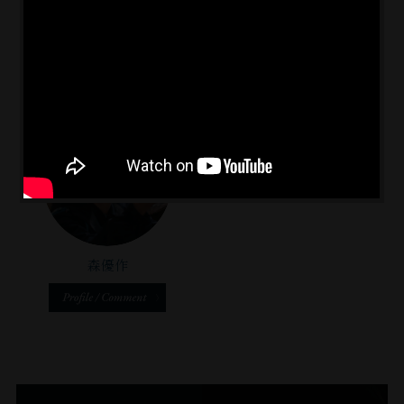
で
な
の
く
出
し
空
開
⾓
長井短
用松亮
く、
に
ら
演
い。
間
決
を
あ
も、
い
は
へ
定
曲
れ？
⼤
ど
久
の
お
が
何
切
ん
し
通
め
っ
し
な
ど
ぶ
路」
で
て
て
こ
ん
り
に
と
み
る
と
⾃
で
つ
う
た
ん
は
然
し
い
ご
り
だ
た
が
た。
て。
ざ
す
っ
く
味
ア
そ
森優作
い
る。
け？
さ
⽅
ッ
の
ま
今
と
ん
し
プ
「神
す。
⽇
思
潜
て
で
秘
も
う
ん
く
撮
性
幽
よ
で
れ
ら
が
霊
う
い
て、
れ