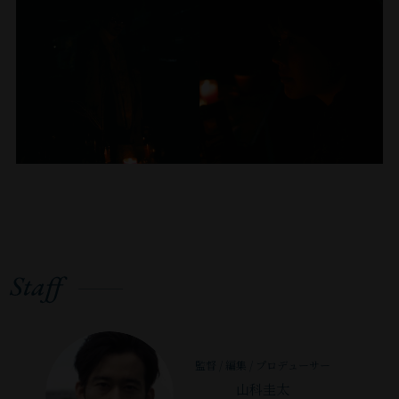
ど
た
な
ま
幽
る
の
ち
不
す。
⽞
の
よ
に
思
単
な
は
う
出
議
な
映
慣
に
会
な
る
像
れ
表
う
撮
情
が
ま
れ
べ
影
報
出
せ
て
く、
で
は
来
ん
い
曲
し
捨
上
が、
る
が
た。
て
が
ど
か」
り
⼭
て、
っ
う
に
⾓
科
⾒
て
ぞ
つ
を
君
え
い
⾒
い
左
お
な
た
て
て。
に、
め
い
の
や
そ
監督 / 編集 / プロデューサー
左
で
も
で
っ
し
山科圭太
に
と
の
し