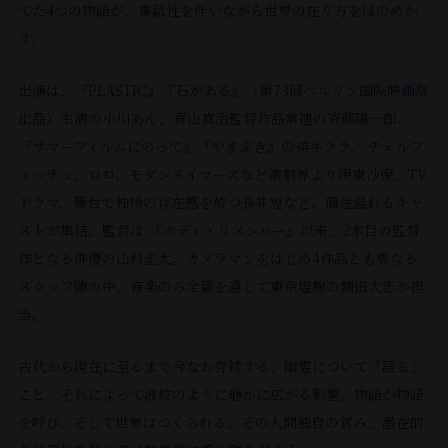
演
FUJI
⼭
てた4つの物語が、寓話性を伴いながら世界の在り⽅をほのめか
い
ッ
フ
下
ら、
国
コ
島
効
オ
（20
と
険」』
あ
作
ROCK
科
る。
ド
ィ
歌
癖
で
ン
を
い
フ
年）、
す。
し
な
る』
と
FESTIVAL
圭
濱
ヴ
ル
舞
の
の
ク
上
た
ァ
『ゾ
て
ど。
（太
し
の
太
⼝
ァ
ム
伎
あ
研
ー
演
⽂
ー
ッ
出演は、『PLASTIC』『⽯がある』（第73回ベルリン国際映画祭
活
⽥
て、
出
監
⻯
ケ
に
『⽷
る
究
ル
す
章
が
キ』
出品）主演の⼩川あん、⻘⼭真治監督作品常連の⻫藤陽⼀郎、
動。
達
映
演
督
介
イ
の
井
不
を
中
る』
も
絶
（21
『サマーフィルムにのって』『やまぶき』の祷キララ、 チェルフ
最
成
画
な
と
監
シ
っ
版
思
経
学
（2016〜
⼈
え
年）、
ィッチュ、ロロ、モダンスイマーズなど演劇界より伊東沙保、TV
近
監
『あ
ど、
共
督
ョ
て」
摂
議
て
校
2018）
気
な
TV
の
督）、
ドラマ、舞台で独特の存在感を放つ⻑井短など、個性溢れるキャ
の
現
同
『天
ン』
（2021
州
な
帰
の
な
が
い。
ド
主
『MADE
ストが集結。監督は 『ホディ・リメンバー』以来、2本⽬の監督
⽇々
在
で
国
（07）
年）
合
キ
国。
部。
ど
あ
コ
ラ
な
IN
作となる俳優の⼭科圭太。カメラマンをはじめ4作品とも異なる
の
ま
脚
は
と
な
邦
ャ
主
絵
が
り
ミ
マ
撮
YAMATO「三
話』
で
本
スタッフ陣の中、⾳楽のみ全篇を通して東京塩麹の額⽥⼤志が担
ま
北
ど
辻』、
ラ
な
を
あ
様々
カ
『半
影
⽉
『stay』、
リ
を
だ
九
が
モ
ク
出
描
る。
な
ル
分、
当。
作
の
TV
ー
担
遠
州
あ
ダ
タ
演
く
媒
な
⻘
品
光」』
ド
ダ
当
い』、
三
る。
ン
ー
作
こ
体
役
い。』」
古代から現在に⾄るまで今なお存続する、幽霊について「語る」
は
（清
ラ
ー
し
宮
部
テ
ス
も
は
と
に
柄
（18
こと。それによって波紋のように静かに広がる影響。物語が物語
『た
原
マ
と
た。
崎
作
レ
イ
こ
⽟
と
寄
か
年）、
関
を呼び、そして世界はつくられる。その⼈間独⾃の営み、潜在的
ま
惟
『か
し
⼤
に
ビ
マ
な
⽥
語
稿
ら
『鎌