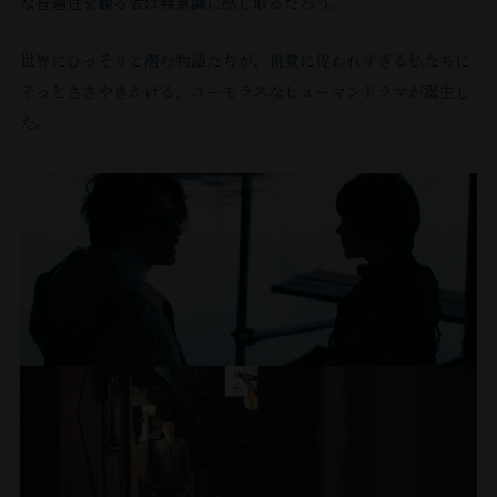
内
ら
監
な普遍性を観る者は無意識に感じ取るだろう。
し
て
祐
出
ド
ー
す。
企
学
し
シ
倉
ん
督）
駅
ま
精
監
演、
ラ
ズ
構
画
が
て
リ
殿
坂』
等。
世界にひっそりと潜む物語たちが、視覚に捉われすぎる私たちに
そ
し
⼒
督
同
マ
『だ
成
「か
趣
お
ア
の
(⼩
ば
そっとささやきかける、ユーモラスなヒューマンドラマが誕⽣し
め
的
『PLASTIC』、
監
や、
か
台
え
味。
り、
ス
13
⾕
の
た。
し』
に
ベ
督
舞
ら
本
る
撮
著
な
⼈』、
忠
雑
『最
活
ル
作
台
ビ
や
バ
影
書
役
（22
典
愛』
動。
居
リ
の
な
リ
ド
ー
場
「内
ど
年）
監
『晴
ま
ン
ほ
ど
ー
ラ
ド」
所
緒
こ
な
ビ
督)
天
た
国
と
で
は
マ
「サ
の
に
ろ
ど。
ル
、
を
2016
際
ん
も
東
脚
マ
ひ
し
ま
に
『の
衝
年
映
ど
幅
京
本
ー」
と
と
で、
囲
⽅
け』
に
画
に
広
で』、
の
Doris
つ
い
ど
ま
へ、
な
演
祭
出
く
新
執
Uhlich「Habitat」
で
て」
ん
⼭
れ
流
ど。
劇
出
演。
活
国
筆
な
あ
を
な
科
た
れ
演
カ
品、
近
躍
⽴
の
ど。
る
晶
現
る』
さ
ひ
劇
ン
太
作
中。
劇
他、
拙
⽂
場
(⽵
ん
と
で
パ
⽥
に
場
イ
宅
社
で
⾺
と
気
は、
ニ
達
『mellow』
『か
ラ
の
よ
も