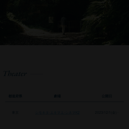
都道府県
劇場
公開日
東京
シモキタ-エキマエ-シネマK2
2023/12/1(金) -