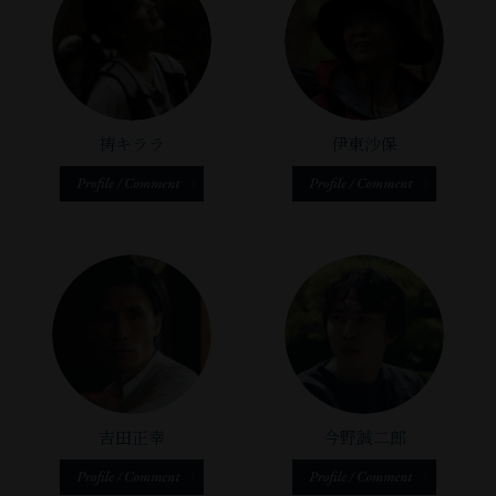
が
い
れ
さ
で、
を
起
場
霊」
が
貴
て、
は
に
⼤
さ
⽤
公
の
あ
重
亡
映
圧
⾬
せ
す
開
状
り、
な
く
画
倒
に
て
る
お
態
よ
体
な
で
さ
⾍
も
祷キララ
伊東沙保
の
め
な
く
験
っ
お
れ
に
ら
も
で
の
お
で
た
芝
ま
と
っ
変
と
か
話
し
友
居
す。
忙
た
だ。
う
も
を
た、
⼈
だ
そ
し
と
そ
ご
し
し
良
た
け
れ
な
思
ん
ざ
れ
ま
か
ち
ど、
も
く
い
な
い
な
し
っ
が
こ
ほ
じ
ま
気
ま
い
た。
た
ヒ
こ
と
つ
す。
さ
す。
と
ど
ね
ョ
に
ん
は
い
く
⼭
れ
⾃
イ
い
ど
幽
つ
吉田正幸
今野誠二郎
さ
科
も
分。
と
る
⽬
霊
も
あ
さ
共
監
顔
私
か
ど
は