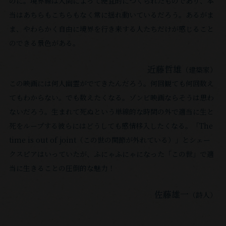
のに。境界線は⼈間によって便宜的につくられたものであり、本
当はあちらもこちらもなく常に揺れ動いているだろう。あるがま
ま、やわらかく⾃由に境界を⾏き来する⼈たちだけが感じること
のできる景⾊がある。
近藤哲雄
（建築家）
この映画には何⼈幽霊がでてきたんだろう。何回観ても何回数え
てもわからない。でも数えたくなる。ゾンビ映画ならそうは思わ
ないだろう。⽣まれて死ぬという単線的な時間の外で適当に⽣と
死をループする彼らにはどうしても感情移⼊したくなる。「The
time is out of joint（この世の関節が外れている）」とシェー
クスピアはいっていたが、ふにゃふにゃになった「この世」で適
当に⽣きることの圧倒的な魅⼒！
佐藤雄⼀
（詩⼈）