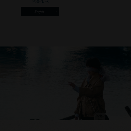
深谷祐次
の
観
さ
先
て
ん
に
い
の
⽴
た
着
っ
だ
想
て
い
と
い
た
美
た
あ
学
の
と、
を
は
ふ
感
爽
っ
じ
や
と
ま
か
肩
し
な
の
た。
笑
⼒
作
顔
が
品
の
抜