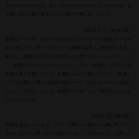
た
変
のためらいのなさは、信じられるかどうかよりも、わからないま
へ、
世
わ
ま探し続ける旅を選ぶ⼈たちの強さを映し出していた。
誘
界
る
う
だ
よ
小森はるか
（映像作家）
こ
ろ
う
幽霊というのは、何かの怨念を抱いてそれなりの⽬的を持って現
と
う
な
れて来るのだと思うけれど、この映画の幽霊には唐突感がある。
が
か？
こ
確かに、幽霊は突然なんの脈絡もなく出て来るものなのだ。しか
で
爽
と
し、前触れはあったのかもしれない。その「前触れ」の⽅にこの
き
や
が
て
映画は重きを置いている。前触れからの不確かなサイン。筋道と
か
あ
い
しては出鱈⽬に思える時間の流れの中に「⾒えないものの出現の
は
れ
た
サイン」が混在している。幽霊はその後にそっと顔を出している
恐
ば、
ら
にすぎないのだ。
ろ
こ
嬉
し
の
松⽥正隆
し
（劇作家）
い。
上
い
映画を⾒終わったあと、どれだけ鮮やかに頭の中に画が残ってい
な
で
るか、またその思い出せる画が多いほど「良かったな」と思うの
く