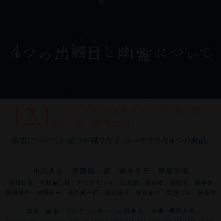
フ
年
崎
京
⽣
出
主
プ
歳
ば
川
デ
舞
第
ー
⽣
⼤
ィ
東
を
都
ま
演。
な
｢テ
か
⽣
県
ル・
台
30
ツ
ま
学
ク
京
上
出
れ、
そ
出
ニ
ら
ま
七
⼥
に
回
専
れ。
院
シ
都
演
⾝。
北
の
演
ス
⽇
れ。
尾
優
出
⾼
⾨
⼤
映
ョ
出
す
2014
海
後
作
コ
本
プ
市
と
演。
崎
学
学
像
ン
⾝。
る』
年、
道
の
に
ー
舞
レ
出
し
⾒
映
校・
院
科
コ
東
(2013-
映
出
主
【映
ト｣
踊
イ
⾝。
て
た
画
⼤
卒
に
ー
京
2016)、
画
⾝。
な
画】
の
を
し
こ
幅
⽬
祭
阪
業
て
ス
藝
『福
に
96
出
『春
メ
習
た
れ
広
よ
最
卒。
後、
柳
を
術
島
初
年、
演
原
ン
い、
こ
ま
く
り
優
映
フ
島
卒
⼤
を
出
⻘
作
さ
バ
ʼ17
と
で
活
動
秀
画・
リ
克
業
学
上
演
⼭
品
ん
ー。
年
が
参
躍
け
新
CM・
ー
⼰
後、
在
演
し、
真
に
の
NHK「⻘
に
あ
加・
す
る
⼈
PV・
カ
撮
俳
学
す
以
治
「左
う
天
熊
る
出
る
か
男
舞
メ
影
優、
中
る』
降
監
様
た』
を
野
中
演
中、
ら
優
台
ラ
監
監
に
(2016-
数
督
な
（監
衝
本
で
し
読
だ
賞
な
マ
督
督、
コ
2018)
多
『Helpless』
ら」
督:
け」
宮
最
た
者
と、
を
ど
ン
の
ス
ン
で、
く
に
（2019）、
杉
｢定
⼤
も
作
と
確
受
ジ
と
も