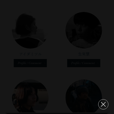
ふ
ん
通
督
を
⾃
ら
こ
舞
れ
の
し
に
出
⾝
の
ろ
台
る
作
て
は
し
が
情
で
ば
複
品
い
お
て
感
報
は
か
雑
を
る
⼿
く
じ
で
な
り
さ
観
の
間
れ
る
す。
か
出
を
な
は
を
そ
⼼
で
っ
演
多
が
「現
か
う
地
も
た
アイダミツル
⽣実慧
し
く
ら
実
け
な
よ
⽬
の
て
の
考
と
っ
気
さ
に
で
い
⼈
え
⾮
ぱ
が
は
は
す
ま
に
て
現
な
し
事
⾒
が、、
す
味
い
実
し
て、
実
え
不
の
わ
ま
の
で
⼩
で
な
思
で、
っ
し
狭
し
⾛
嘘
い
議
映
て
た。
間、
た。
り
が
も
な
画
欲
異
公