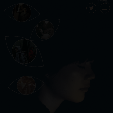
予告映像
イントロダクション
ストーリー
キャスト
スタッフ
作
マ
曲
レ
1998
1970
2009
千
コ
1997
新
1986
1993
様々
映
コメント
ビ
1989
東
映
家、
ビ
年
年
年
葉
ン
年
潟
年
年
な
画
ジ
年
京
画
演
ト
⽣
11
に
県
ト
⽣
市、
⽣
⽣
⼩
『野
ステイトメント
ュ
4
藝
美
出
の
ま
⽉
映
⽣
グ
ま
海
ま
ま
劇
⽕』
ア
⽉
術
学
公開劇場
家。
会
れ、
9
画
ま
ル
れ。
の
れ、
れ。
場
に
ル
2
⼤
校
1992
『⻑
東
⽇
初
れ。
ー
6
そ
⽯
モ
の
て
ア
⽇
学