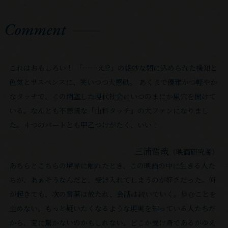
が
⼭
け
皆
科
て、
さ
圭
物
ん
太
事
を
だ
の
これはおもしろい！ 「……え!?」の絶妙な間に込められた機知と
現
っ
捉
⾊気とサスペンスに、笑いつつ⼤感動。 あくまで優雅かつ軽やか
実
た。
え
なタッチで、この閉塞した現代社会にいつのまにか⾵⽳を開けて
世
果
⽅
いる。なんとも不思議な「⼭科タッチ」の⼤ファンになりまし
界
た
が
た。４つのパートとも甲⼄つけがたく、いい！
と
し
ほ
少
て
ん
三浦哲哉
（映画研究者）
し
こ
の
あちらとこちらの境界に触れたとき、この映画の中に⽣きる⼈た
違
こ
少
ちが、あぁそうなんだと、受け⼊れてしまうのが好きだった。何
う
は
し
が起きても、次の⾔葉は放たれ、会話は続いていく。歩むことを
と
元
で
⽌めない。もっと疑いたくなるような現実を知っている⼈たちだ
こ
い
も
から、変に驚かないのかもしれない。どこか受け⾝であるがゆえ
ろ