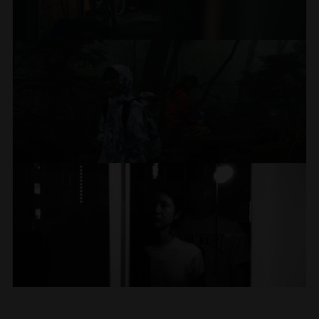
靖
は
の
⽟
ー
成
（20、
も
ス
⼊
り
存
撮
具
⽟
⽥
な
『ヌ
監
今
め』
ト
っ
出
在
幽
影
監
企
ト
⽥
督
泉
な
も
た
い
版。
感
霊
督)
に
画
ミ
『⽯
⼒
ど。
描
ビ
近
を
企
ア
な
っ
向
や
ッ
が
哉
く。
ル
年
発
画
パ
ど。
て、
け
マ
ク』
あ
監
は
の
揮
の
ー
こ
て
レ
を
る』。
督）、
取
主
す
舞
ト
わ
架
ビ
結
ヴ
『君
り
な
る。
台
あ
の
い。
ト
成。
空
ェ
は
壊
出
⼭
き
の
⼀
の
2022
で
ネ
放
さ
演
の
科
っ
と
室
会
年
チ
課
れ
作
も
猫
く
か
き
で
な
『ぼ
ア
後
る
に
も
を
も
ん
け
あ
の
ど
ん
国
イ
予
『最
し
訪
ち
は
で
れ
撮
に
や
際
ン
定。
⾼
幽
ね
ま
映
知
を
影、
出
り
映
ソ
の
霊
て
つ、
画
演。
り
ブ
⾔
短
画
ム
教
が
ま
と
『Playback』
ル
に
祭
ニ
師
合
え
い
い
わ
申
で
ー
出
ア』
1
対
っ
て
時