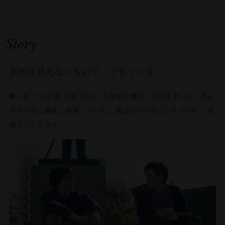
10
る
っ
し
助
ス』
品、
（23、
年
し
て、
い
間
年
の
て
監
で
ま
杉
池
後、
て
今
れ
で
住
な
い
督
第
⽥
⽥
私
す。
か
回
ば
し
ん
ら、
を
た
66
協
千
は
２
な
の
と
た
だ
務
亡
回
⼠
尋
と
⽣
作
り
作
か、
が、
⼤
世界は見えないもので、
できている──。
め、
岸
監
監
く
徒
き、
品
複
品
す
と
好
2021
⽥
督
督）、
に
な
「猫
に
雑
に
ぐ
て
年
國
第１話「CAT IN THE FOG」⼩説家の渡辺（吉⽥正幸）は、ある
き
『彼
『春
□
っ
の
参
な
出
に
も
『ボ
⼠
⽅
に
さ
な
郊外の街に滞在し執筆していた。渡辺はその街にとりつかれ、彷
た
奇
加
欲
演
⾏
印
デ
戯
の
散
れ
ビ
徨うことになる。
会
跡」
さ
望
さ
ィ・
け
象
曲
う
る』
た』
ル
い
み
せ
リ
を
賞
せ
た』
（23、
ば
深
『ケ
を
た
た
て
メ
に
等。
瀬々
持
ン
て
よ
い
建
い
い
頂
ン
ノ
ま
敬
ジ
っ
も
か
ひ
て
⼈
な
バ
き
ミ
た、
久
と
て
ら
っ
と
壊
や
タ
ー』
ネ
映
監
ケ
ま
い
い
た
と
し
ペ
イ
で
ー
画
督）
イ
し
た。
ま
と
き
前
ッ
⻑
ト。
ト
評
な
ジ、
た。