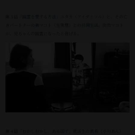
ん
し
れ
し
と、
れ
イ
藤
寄
い
が、
だ
た。
ば
よ
役
ン
る
⽥
稿
で
そ
第３話「幽霊を愛する⽅法」ユタカ（アイダミツル）と、その亡
と
あ
な
デ
う
直
者
や
と
す、
の
机
きパートナーの弟マコト（⽣実慧）との共同⽣活。突然マコト
き、
の
ん
ィ
哉
｢DVD&
と
と
い
良
気
の
⼩
が、兄ちゃんの幽霊になったと告げる。
時
て
ペ
）、
動
試
し
い
か
配
上
さ
か
ン
こ
『恋
画
み
て
な。
っ
だ
に
い
ら
デ
す
配
と
て
の
幽
た
け
広
頃
ず
ン
る
信
な
い
⼭
霊
ね
は
が
ぼ
ト
寄
っ
で
い
る
科
で
ビ
常
る
映
⽣
ん
ー
と、
も
よ
さ
側
ル。
画
⽇
⾍』
⾷
た｣
や
出
の
う
ん
に
祭
⾃
（監
の
頃
べ
り
鱈
な
だ
に
い
に
督：
連
⾝
か
か
考
⽬
ん
っ
良
て
選
柿
載
に
ら
け
え
の
だ
た。
い
ほ
出
本
を
関
感
の
て
中
と
そ
さ
意
ケ
し
持
し
じ
お
い
に
感
れ、
ン
れ
つ。
味
い。
て
て
菓
第４話「むかしむかし、ある国で」就活⽣の真希（⼩川あん）
た
い
じ
劇
サ
で