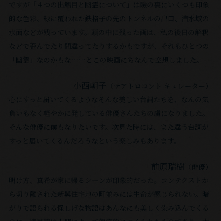
す。
ですが「４つの出鱈⽬と幽霊について」は瞼の裏にいくつも印象
嬉
的な⾊彩、緑に覆われた鉄格⼦の先のトンネルの出⼝、汽⽔域の
し
⽔⾯などが残っています。頭の中に残った画は、私の後⽇の解釈
く
などで歪んでたり間違ってたりするかもですが、それもひとつの
思
「幽霊」なのかもな……とこの映画にちなんで空想しました。
い
ま
⼩⻄朝⼦
（テアトロコント キュレーター）
す。
⼼にすっと届いてくるようなそんな美しい台詞たちを、なんの気
負いもなく軽やかに発している俳優さんたちの虜になりました。
そんな俳優に僕もなりたいです。次⾒た時には、また違う台詞が
すっと届いてくるんだろうなという楽しみもあります。
前原瑞樹
（俳優）
明け⽅、真希が家に帰るシーンが印象的だった。コンテクストか
ら切り離された新興住宅地の町並みには⽣命が感じられない。暗
がりで語られる怪しげな物語はあんなにも美しく染み込んでくる